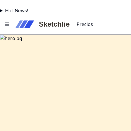
Hot News!
Sketchlie
Precios